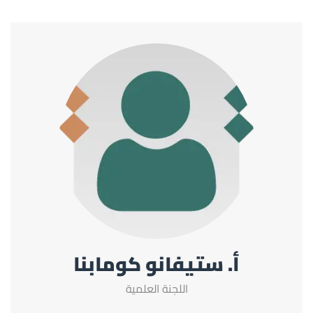
أ. ستيفانو كومابنا
اللجنة العلمية